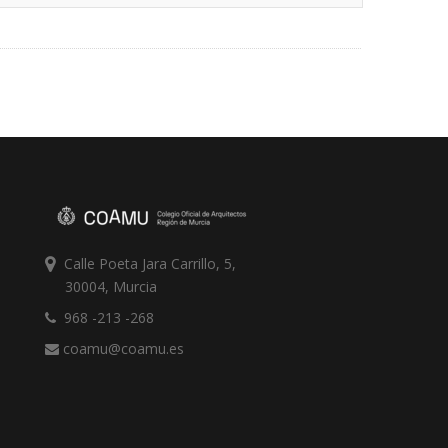
Calle Poeta Jara Carrillo, 5,
30004, Murcia
968 -213 -268
coamu@coamu.es