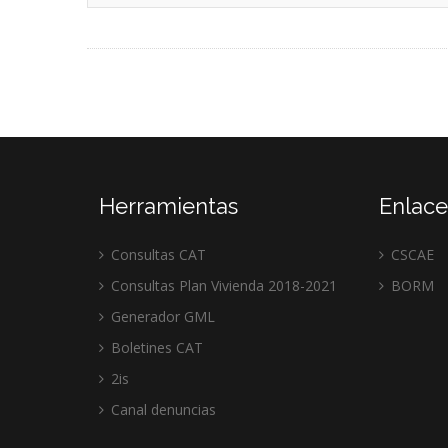
Herramientas
Enlace
Consultas CAT
CSCAE
Consultas Plan Vivienda 2018-2021
BORM
Generador GML
Boletines CAT
2is
Canal denuncias